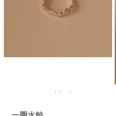
1
/
4
一圈水餃