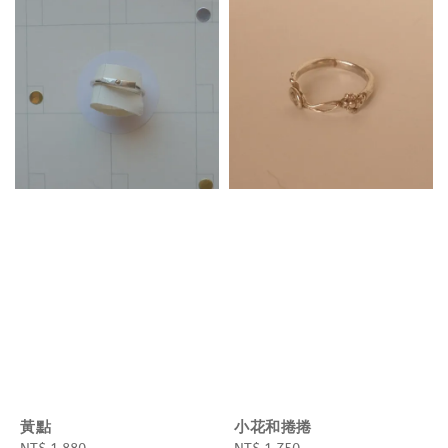
黃點
小花和捲捲