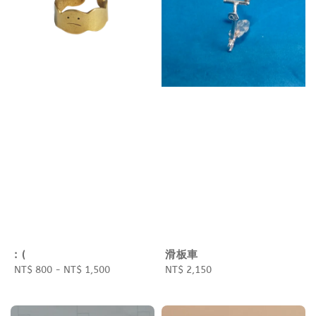
: (
滑板車
Regular
NT$ 800
-
NT$ 1,500
Regular
NT$ 2,150
price
price