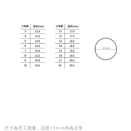
尺寸為手工測量，誤差±1ｍｍ內為正常