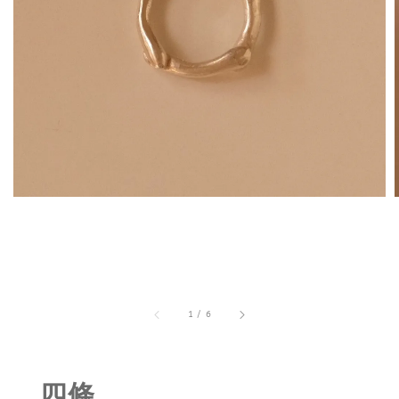
1
/
6
四條