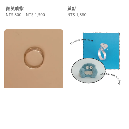
微笑戒指
黃點
Regular
NT$ 800
-
NT$ 1,500
Regular
NT$ 1,880
price
price