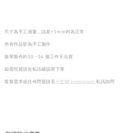
尺寸為手工測量，誤差±1ｍｍ內為正常
所有作品皆為手工製作
接單製作約10 -14 個工作天出貨
如需現貨請先私訊確認再下單
客製需求或任何問題請至
小生物 instagram
私訊詢問