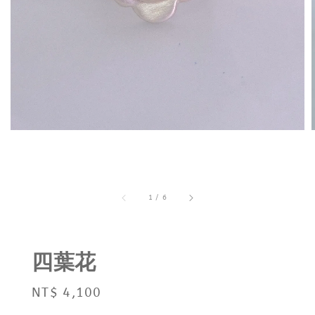
1
/
6
四葉花
Regular
NT$ 4,100
price