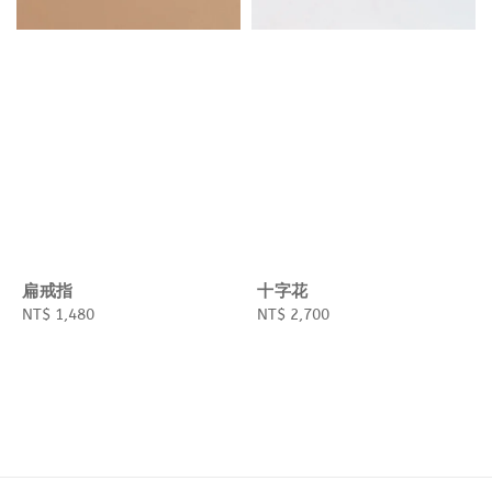
扁戒指
十字花
Regular
NT$ 1,480
Regular
NT$ 2,700
price
price