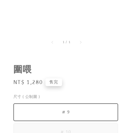
1
/
1
圍喂
Regular
NT$ 1,280
售完
price
尺寸 ( 公制圍 )
# 9
# 10