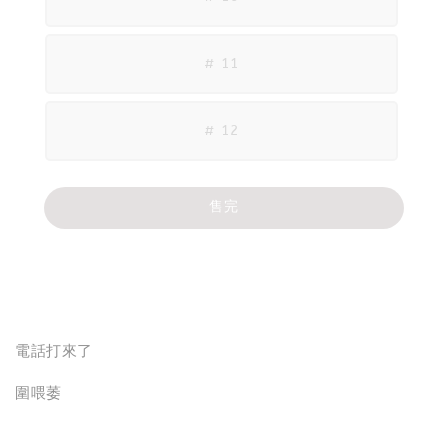
# 11
# 12
售完
分享
電話打來了
圍喂萎