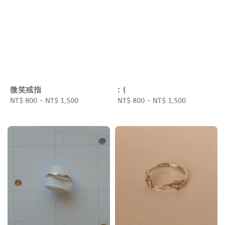
微笑戒指
: (
Regular
NT$ 800
-
NT$ 1,500
Regular
NT$ 800
-
NT$ 1,500
price
price