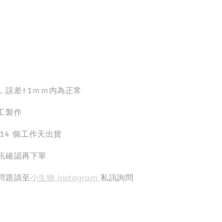
，誤差±1ｍｍ內為正常
工製作
-14 個工作天出貨
訊確認再下單
問題請至
小生物 instagram
私訊詢問