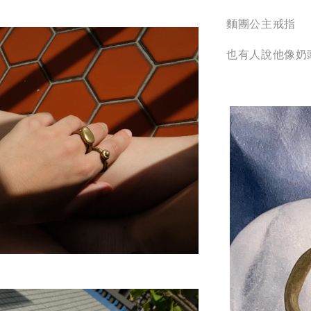
麵團公主戒指
也有人說他像奶