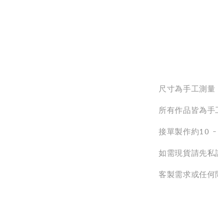
尺寸為手工測量
所有作品皆為手
接單製作約10 
如需現貨請先私
客製需求或任何