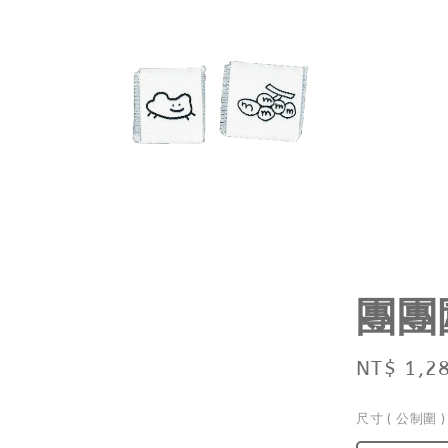
團團
Regular
NT$ 1,2
price
尺寸 ( 公制圍 )