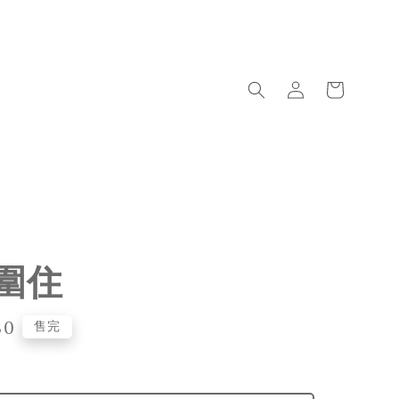
圍住
80
售完