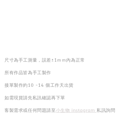
尺寸為手工測量，誤差±1ｍｍ內為正常
所有作品皆為手工製作
接單製作約10 -14 個工作天出貨
如需現貨請先私訊確認再下單
客製需求或任何問題請至
小生物 instagram
私訊詢問