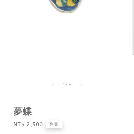
1
/
4
夢蝶
Regular
NT$ 2,500
售完
price