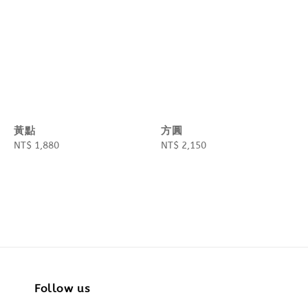
黃點
方圓
Regular
NT$ 1,880
Regular
NT$ 2,150
price
price
Follow us