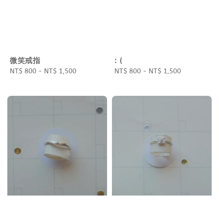
微笑戒指
: (
Regular
NT$ 800
-
NT$ 1,500
Regular
NT$ 800
-
NT$ 1,500
price
price