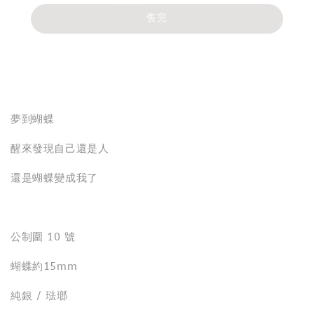
售完
分享
夢到蝴蝶
醒來發現自己還是人
還是蝴蝶變成我了
公制圍 10 號
蝴蝶約15mm
純銀 / 琺瑯