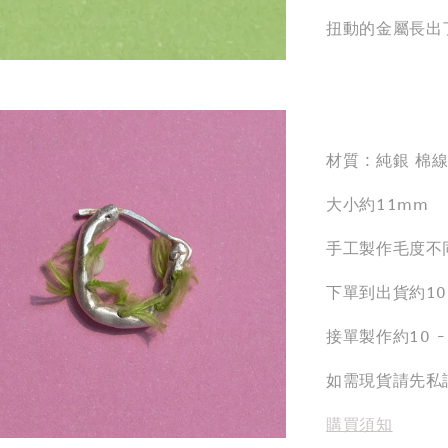
扭動的金屬長出
材質 : 純銀 棉
大小約11mm
手工製作毛度不
下單到出貨約10
接單製作約10 
如需現貨請先私
購買須知