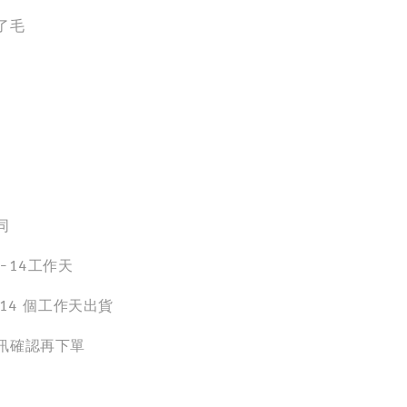
了毛
線
同
-14工作天
-14 個工作天出貨
訊確認再下單