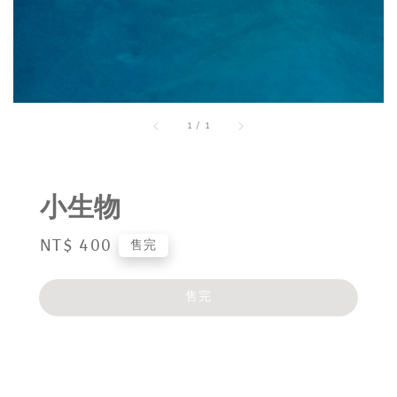
1
/
1
小生物
Regular
NT$ 400
售完
price
售完
分享