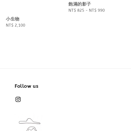
飽滿的影子
Regular
NT$ 825
-
NT$ 990
price
小生物
Regular
NT$ 2,100
price
Follow us