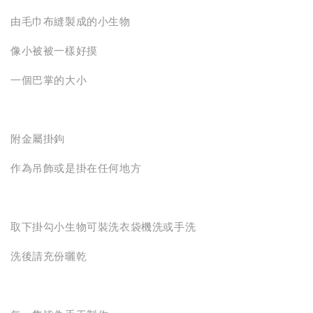
由毛巾布縫製成的小生物
像小被被一樣好摸
一個巴掌的大小
附金屬掛鉤
作為吊飾或是掛在任何地方
取下掛勾小生物可裝洗衣袋機洗或手洗
洗後請充份曬乾