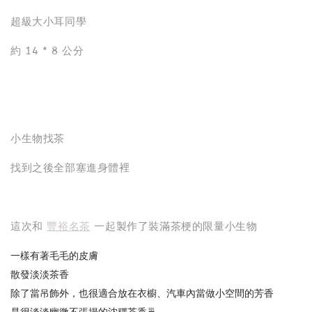
超級大小耳同學
約 14 * 8 公分
小生物找茶
找到之後全部塞進身體裡
這次和
豐裕名茶
一起製作了裝滿茶梗的限量小生物
一樣有著毛毛的皮膚
散發淡淡茶香
除了當吊飾外，也很適合放在衣櫥、汽車內當做小空間的芳香
是很淡淡幽微不張揚的沈穩茶香🍵