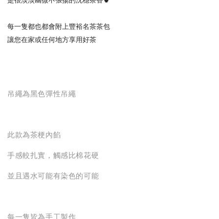
每一隻都也都會附上豐裕名茶
茶包
讓您在家或任何地方享用好茶
吊繩為黑色彈性吊繩
此款為茶梗內餡
手感較扎實，觸感比棉花硬
並且遇水可能有染色的可能
每一隻皆為手工製作