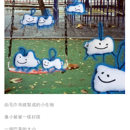
由毛巾布縫製成的小生物
像小被被一樣好摸
一個巴掌的大小