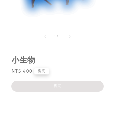
1
/
1
小生物
Regular
NT$ 400
售完
price
售完
分享