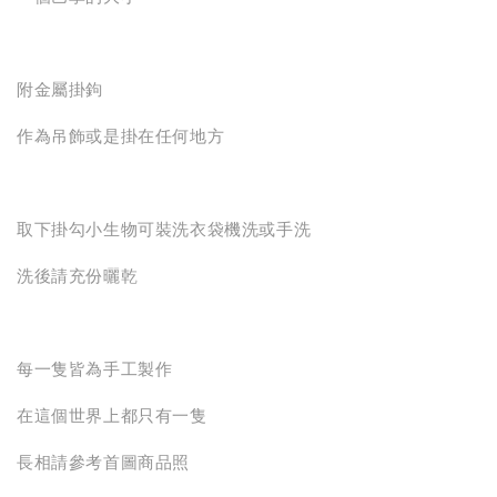
附金屬掛鉤
作為吊飾或是掛在任何地方
取下掛勾小生物可裝洗衣袋機洗或手洗
洗後請充份曬乾
每一隻皆為手工製作
在這個世界上都只有一隻
長相請參考首圖商品照