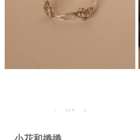
1
/
5
小花和捲捲