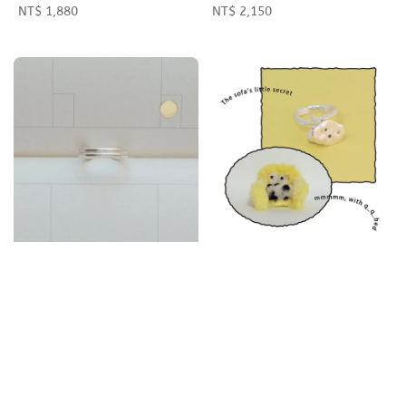
Regular
NT$ 1,880
Regular
NT$ 2,150
price
price