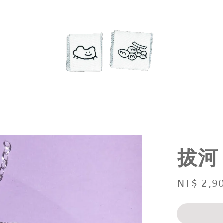
拔河
Regular
NT$ 2,9
price