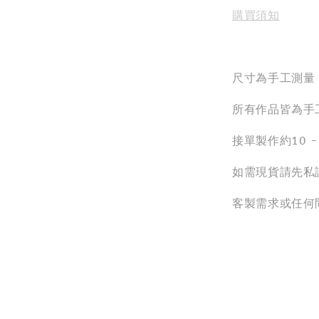
購買須知
尺寸為手工測量
所有作品皆為手
接單製作約10 
如需現貨請先私
客製需求或任何