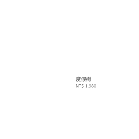
度假樹
Regular
NT$ 1,980
price