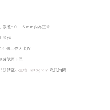
，誤差±０．５ｍｍ內為正常
工製作
-14 個工作天出貨
訊確認再下單
問題請至
小生物 instagram
私訊詢問