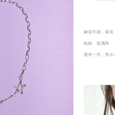
分享
練長可調，最長 4
純銀、玻璃珠
僅有一件 , 售