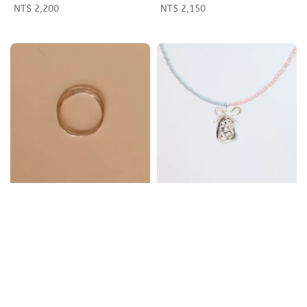
Regular
NT$ 2,200
Regular
NT$ 2,150
price
price