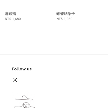
扁戒指
蝴蝶結梨子
Regular
NT$ 1,480
Regular
NT$ 1,980
price
price
Follow us