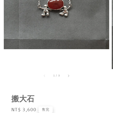
1
/
3
搬大石
Regular
NT$ 3,600
售完