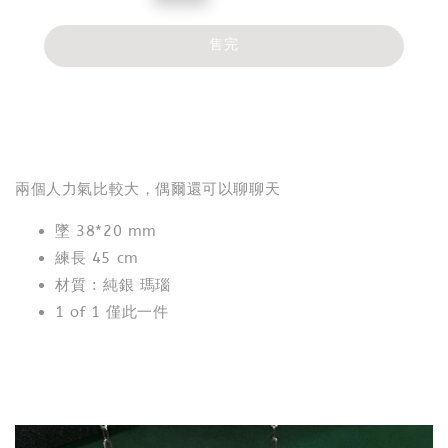
price
售完
分享
兩個人力氣比較大，偶爾還可以聊聊天
墜 38*20 mm
練長 45 cm
材質 : 純銀 瑪瑙
1 of 1 僅此一件