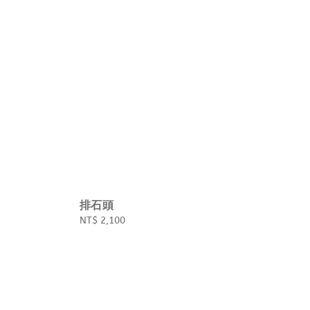
排石頭
Regular
NT$ 2,100
price