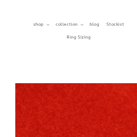
shop
collection
blog
Stockist
Ring Sizing