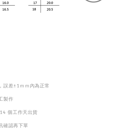
，誤差±1ｍｍ內為正常
工製作
-14 個工作天出貨
訊確認再下單