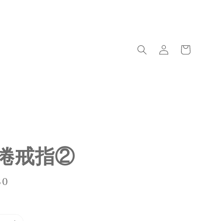
捲戒指②
80