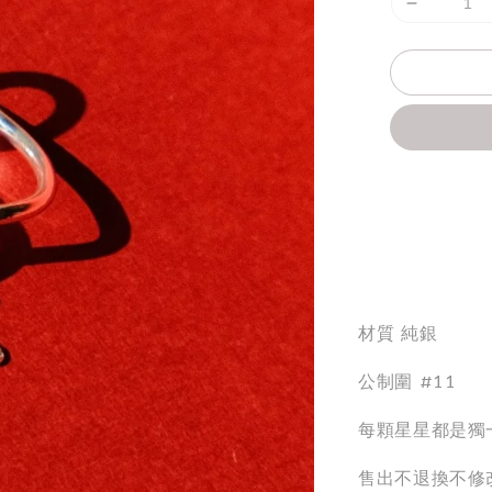
分享
材質 純銀
公制圍 #11
每顆星星都是獨
售出不退換不修