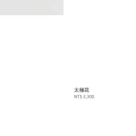
太極花
Regular
NT$ 2,300
price