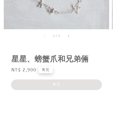
1
/
2
星星、螃蟹爪和兄弟倆
Regular
NT$ 2,900
售完
price
售完
分享