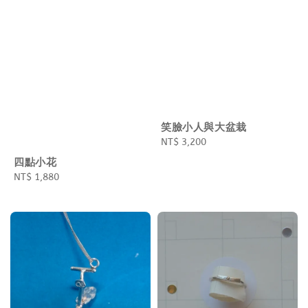
笑臉小人與大盆栽
Regular
NT$ 3,200
price
四點小花
Regular
NT$ 1,880
price