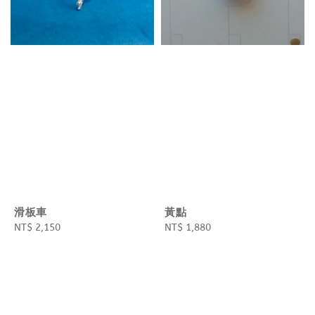
滑板車
黃點
Regular
NT$ 2,150
Regular
NT$ 1,880
price
price