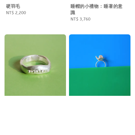
硬羽毛
睡帽的小禮物 : 睡著的意
識
Regular
NT$ 2,200
price
Regular
NT$ 3,760
price