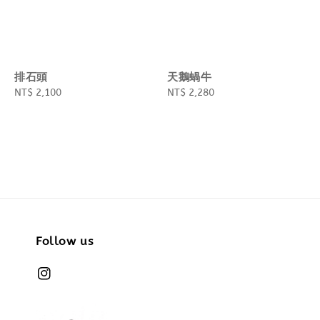
排石頭
天鵝蝸牛
Regular
NT$ 2,100
Regular
NT$ 2,280
price
price
Follow us