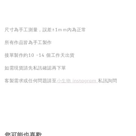
尺寸為手工測量，誤差±1ｍｍ內為正常
所有作品皆為手工製作
接單製作約10 -14 個工作天出貨
如需現貨請先私訊確認再下單
客製需求或任何問題請至
小生物 instagram
私訊詢問
您可能也喜歡