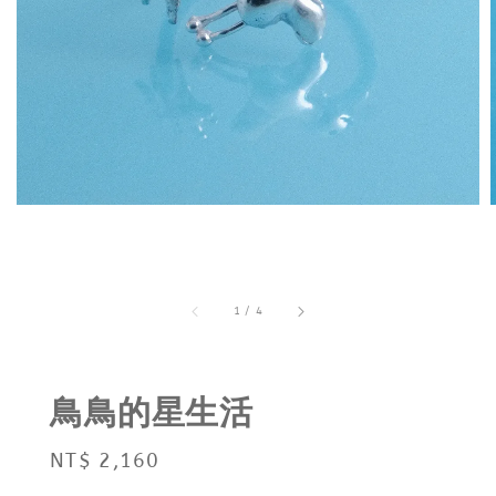
1
/
4
鳥鳥的星生活
Regular
NT$ 2,160
price