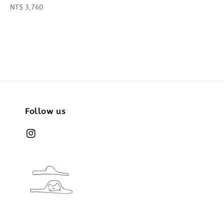
Regular
NT$ 3,760
price
price
Follow us