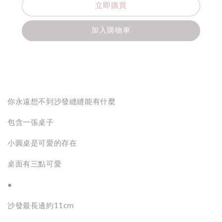
立即購買
加入購物車
分享
你永遠想不到沙發縫縫能有什麼
包含一張桌子
小圓桌是可愛的存在
桌面有三點可愛
●
沙發最長邊約11cm