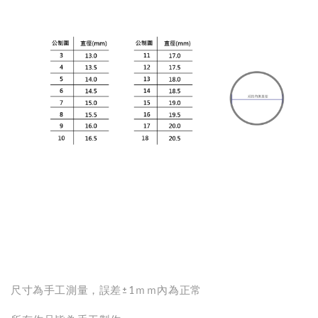
尺寸為手工測量，誤差±1ｍｍ內為正常