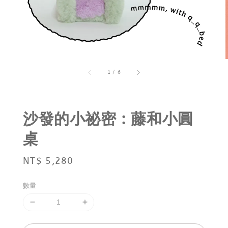
1
/
6
沙發的小祕密 : 藤和小圓
桌
Regular
NT$ 5,280
price
數量