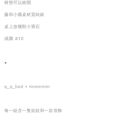
椅墊可以掀開
藤和小圓桌材質純銀
桌上放幾顆小寶石
戒圍 #10
●
q_q_bed × mmmmm
每一組含一隻娃娃和一款首飾