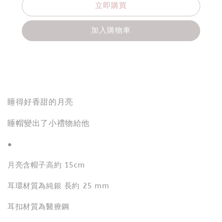
立即購買
加入購物車
分享
睡得好香甜的月亮
睡帽變出了小禮物給他
●
月亮含帽子高約 15cm
耳環材質為純銀 長約 25 mm
耳扣材質為醫療鋼