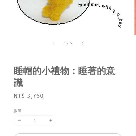
1
/
5
睡帽的小禮物 : 睡著的意
識
Regular
NT$ 3,760
price
數量