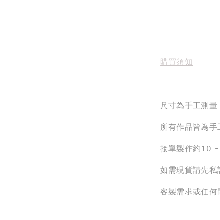
購買須知
尺寸為手工測量
所有作品皆為手
接單製作約10 
如需現貨請先私
客製需求或任何