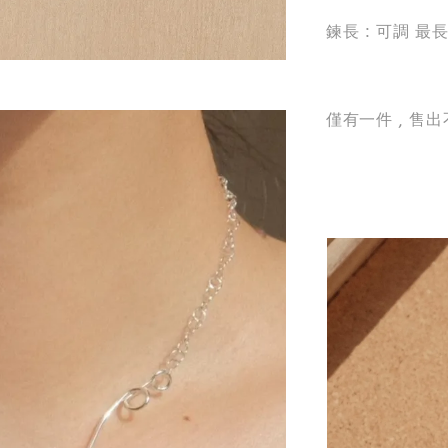
鍊長 : 可調 最長
僅有一件 , 售