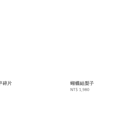
甲碎片
蝴蝶結梨子
Regular
NT$ 1,980
price