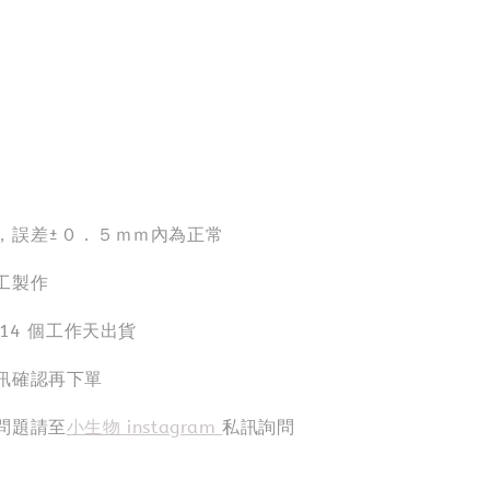
，誤差±０．５ｍｍ內為正常
工製作
-14 個工作天出貨
訊確認再下單
問題請至
小生物 instagram
私訊詢問