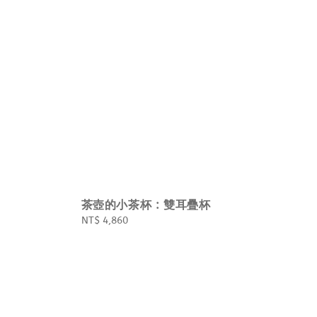
茶壺的小茶杯 : 雙耳疊杯
Regular
NT$ 4,860
price