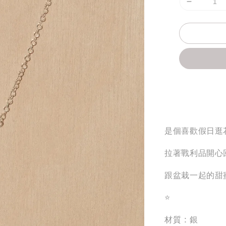
分享
是個喜歡假日逛
拉著戰利品開心
跟盆栽一起的甜
⭐
材質 : 銀