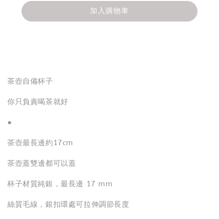
加入購物車
分享
茶壺自備杯子
你只負責喝茶就好
●
茶壺最長邊約17cm
茶壺蓋雙邊都可以蓋
杯子材質純銀，最長邊 17 mm
絲質毛線，銀扣環處可拉伸調節長度