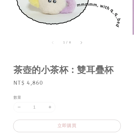
1
/
6
茶壺的小茶杯 : 雙耳疊杯
Regular
NT$ 4,860
price
數量
立即購買