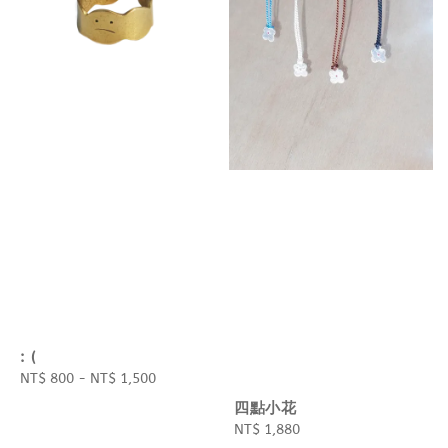
: (
Regular
NT$ 800
-
NT$ 1,500
price
四點小花
Regular
NT$ 1,880