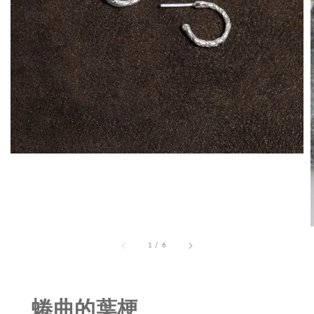
1
/
6
蜷曲的葉梗