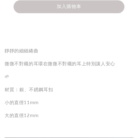
加入購物車
分享
靜靜的細細綣曲
微微不對襯的耳環在微微不對襯的耳上特別讓人安心
🌱
材質 : 銀、不銹鋼耳扣
小的直徑11mm
大的直徑12mm