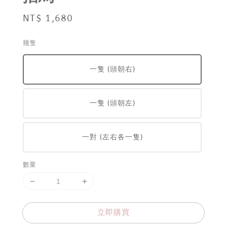
Regular
NT$ 1,680
price
幾隻
一隻 (頭朝右)
一隻 (頭朝左)
一對 (左右各一隻)
數量
立即購買