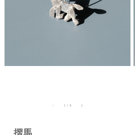
1
/
6
摺馬