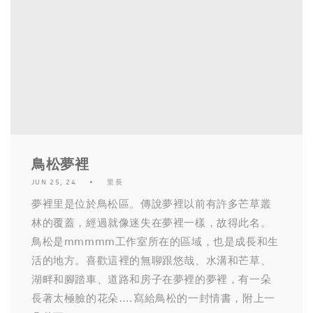
鳥松夢裡
JUN 25, 24
里長
夢裡里是位於鳥松區。傳說夢裡以前有許多芒草叢
林的覆蓋，經過就像迷失在夢裡一樣，故得此名。
鳥松是mmmmm工作室所在的區域，也是成長和生
活的地方。喜歡這裡的無聊跟悠哉、水溝和芒草、
湖畔和腳踏車、道路和房子在夢裡的夢裡，有一朵
長著太極臉的花朵….寫給鳥松的一封情書，附上一