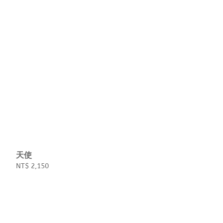
天使
Regular
NT$ 2,150
price