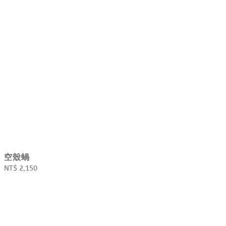
空殼蝸
Regular
NT$ 2,150
price