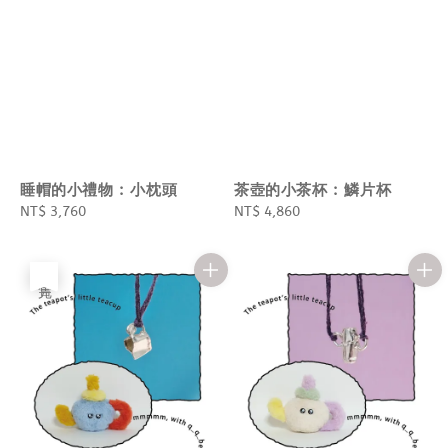
睡帽的小禮物 : 小枕頭
茶壺的小茶杯 : 鱗片杯
Regular
NT$ 3,760
Regular
NT$ 4,860
price
price
售完