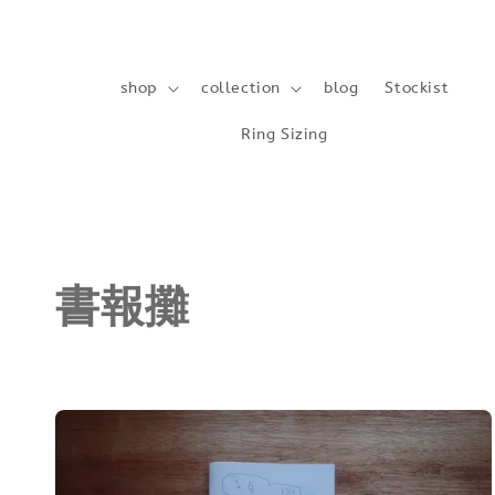
shop
collection
blog
Stockist
Ring Sizing
書報攤