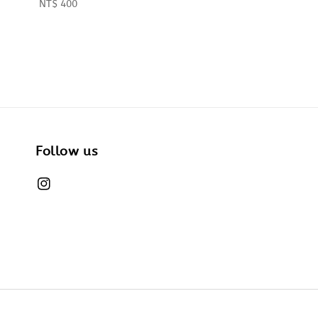
Regular
NT$ 400
price
Follow us