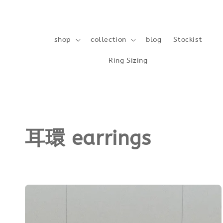
shop
collection
blog
Stockist
Ring Sizing
耳環 earrings