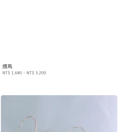
摺馬
Regular
NT$ 1,680
-
NT$ 3,200
price