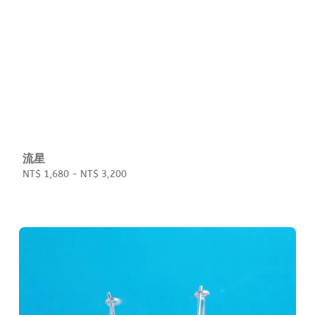
流星
Regular
NT$ 1,680
-
NT$ 3,200
price