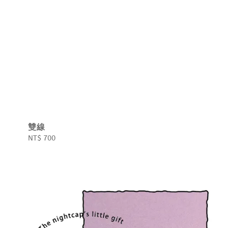
雙線
Regular
NT$ 700
price