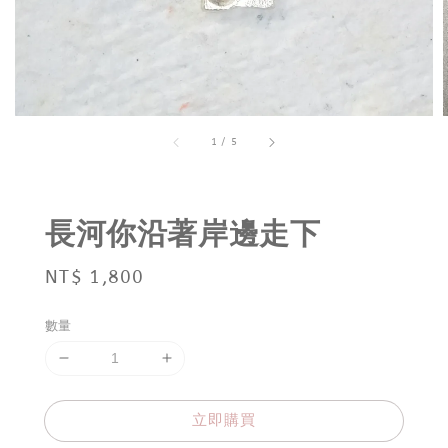
1
/
5
長河你沿著岸邊走下
Regular
NT$ 1,800
price
數量
立即購買