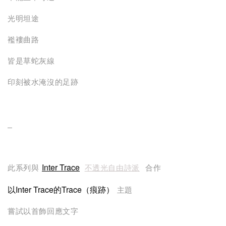
光明坦途
襤褸曲路
皆是草蛇灰線
印刻被水淹沒的足跡
_
Inter Trace
此系列與
不透光自由詩派
合作
以Inter Trace的Trace（痕跡）
主題
嘗試以首飾回應文字