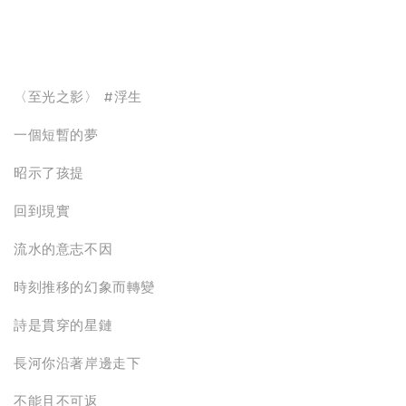
〈至光之影〉 #浮生
一個短暫的夢
昭示了孩提
回到現實
流水的意志不因
時刻推移的幻象而轉變
詩是貫穿的星鏈
長河你沿著岸邊走下
不能且不可返