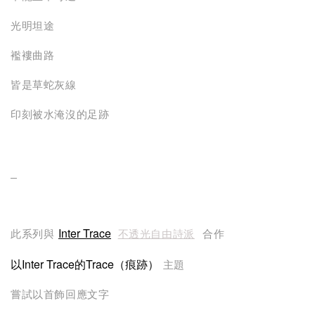
光明坦途
襤褸曲路
皆是草蛇灰線
印刻被水淹沒的足跡
_
Inter Trace
此系列與
不透光自由詩派
合作
以Inter Trace的Trace（痕跡）
主題
嘗試以首飾回應文字