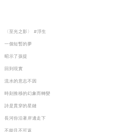
〈至光之影〉 #浮生
一個短暫的夢
昭示了孩提
回到現實
流水的意志不因
時刻推移的幻象而轉變
詩是貫穿的星鏈
長河你沿著岸邊走下
不能且不可返