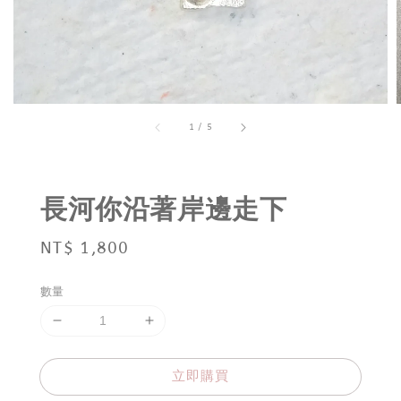
1
/
5
長河你沿著岸邊走下
Regular
NT$ 1,800
price
數量
立即購買