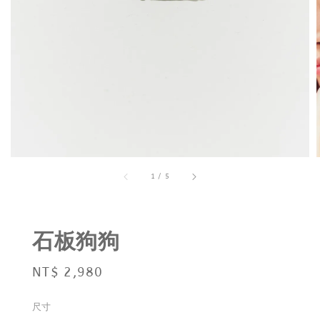
1
/
5
石板狗狗
Regular
NT$ 2,980
price
尺寸