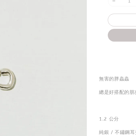
分享
無害的胖蟲蟲
總是好搭配的朋
1.2 公分
純銀 / 不鏽鋼耳