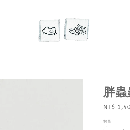
胖蟲
Regular
NT$ 1,4
price
數量