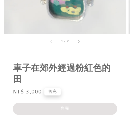
1
/
2
車子在郊外經過粉紅色的
田
Regular
NT$ 3,000
售完
price
售完
分享