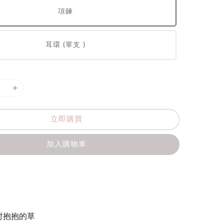
項鍊
耳環 (單支 )
立即購買
加入購物車
討抱抱的草