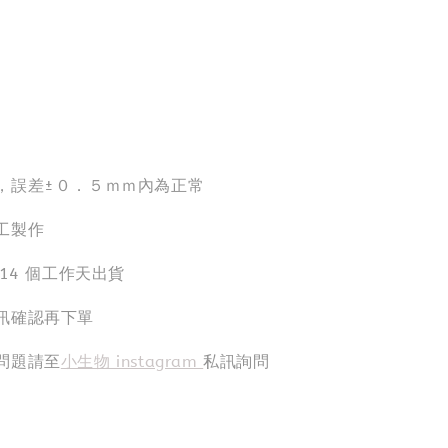
，誤差±０．５ｍｍ內為正常
工製作
-14 個工作天出貨
訊確認再下單
問題請至
小生物 instagram
私訊詢問