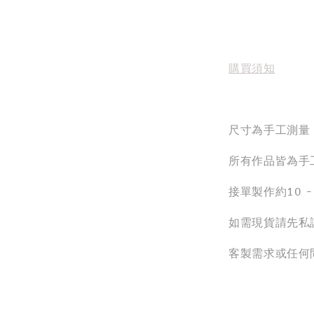
購買須知
尺寸為手工測量
所有作品皆為手
接單製作約10 
如需現貨請先私
客製需求或任何