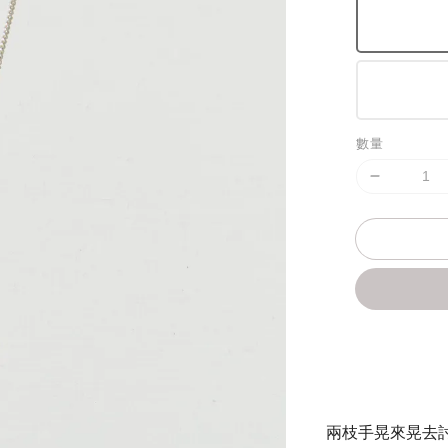
數量
分享
兩枝手晃來晃去