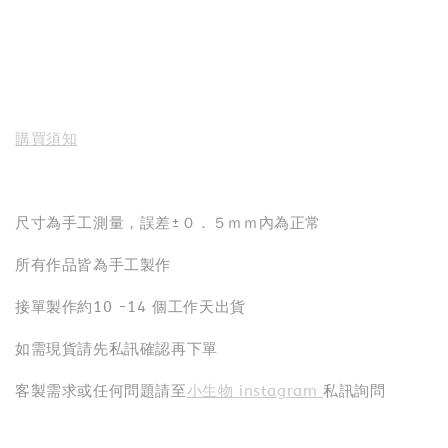
購買須知
尺寸為手工測量，誤差±０．５ｍｍ內為正常
所有作品皆為手工製作
接單製作約10 -14 個工作天出貨
如需現貨請先私訊確認再下單
客製需求或任何問題請至
小生物 instagram
私訊詢問