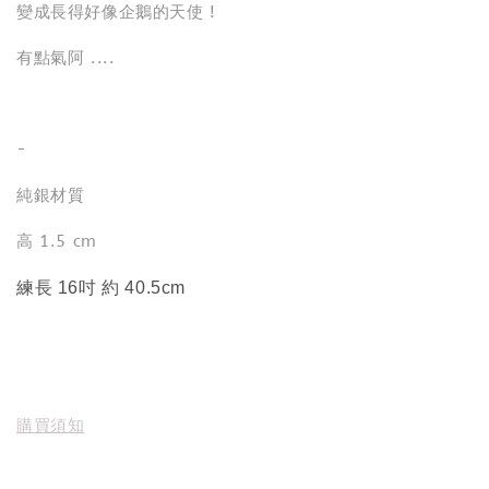
變成長得好像企鵝的天使 !
有點氣阿 ....
-
純銀材質
高 1.5 cm
練長 16吋 約 40.5cm
購買須知