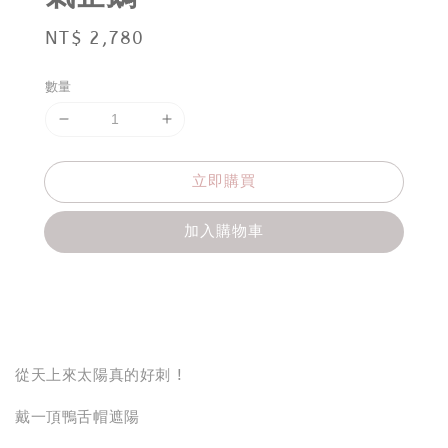
Regular
NT$ 2,780
price
數量
立即購買
加入購物車
分享
從天上來太陽真的好刺 !
戴一頂鴨舌帽遮陽