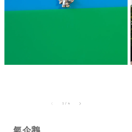
1
/
4
氣企鵝