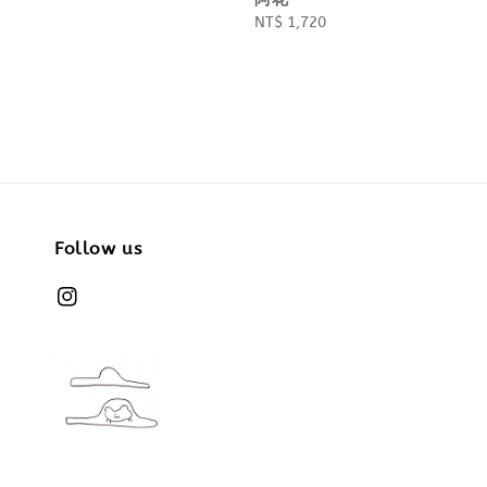
Regular
NT$ 1,720
price
Follow us