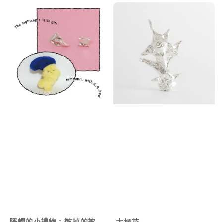
睡帽的小禮物 : 皺掉的被
太極花