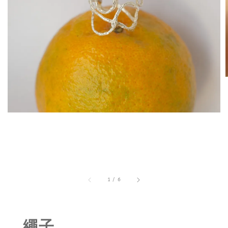
1
/
6
繩子