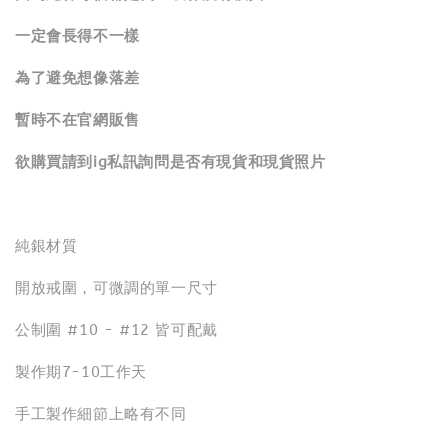
一定會長得不一樣
為了避免想像落差
暫時不在官網販售
欲購買請到ig私訊詢問是否有現貨和現貨照片
純銀材質
開放戒圍，可微調的單一尺寸
公制圍 #10 - #12 皆可配戴
製作期7-10工作天
手工製作細節上略有不同