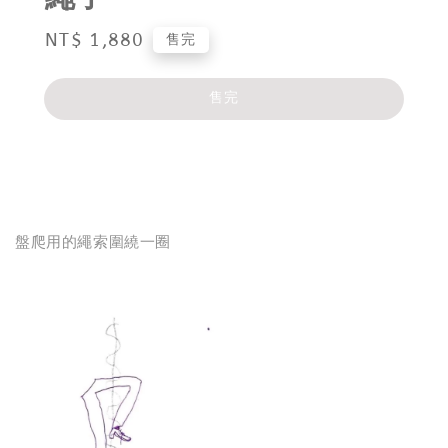
Regular
NT$ 1,880
售完
price
售完
分享
盤爬用的繩索圍繞一圈