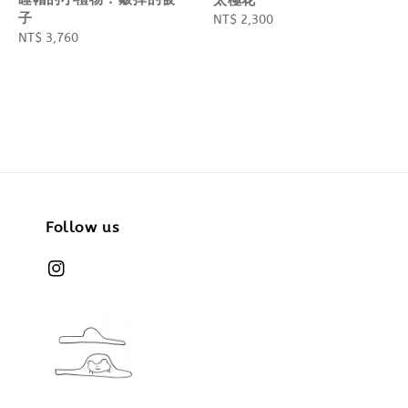
子
Regular
NT$ 2,300
Regular
NT$ 3,760
price
price
Follow us