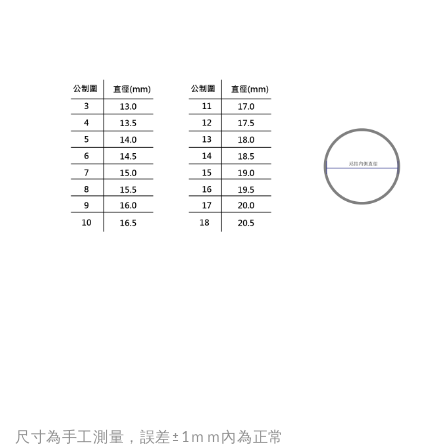
尺寸為手工測量，誤差±1ｍｍ內為正常