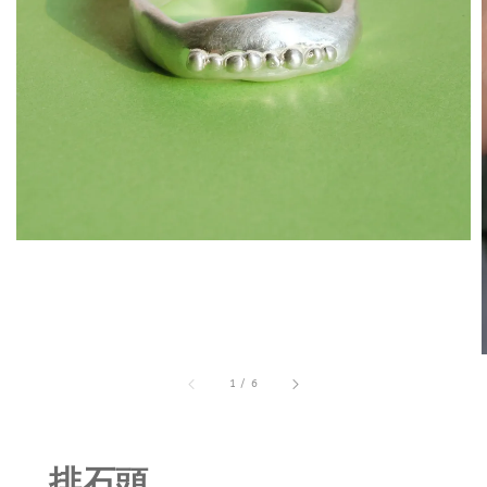
1
/
6
排石頭