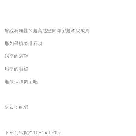
分享
據說石頭疊的越高越堅固願望越容易成真
那如果橫著排石頭
躺平的願望
扁平的願望
無限延伸願望吧
材質 : 純銀
下單到出貨約10-14工作天