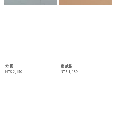
方圓
扁戒指
Regular
NT$ 2,150
Regular
NT$ 1,480
price
price