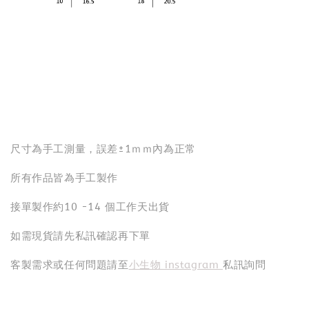
尺寸為手工測量，誤差±1ｍｍ內為正常
所有作品皆為手工製作
接單製作約10 -14 個工作天出貨
如需現貨請先私訊確認再下單
客製需求或任何問題請至
小生物 instagram
私訊詢問