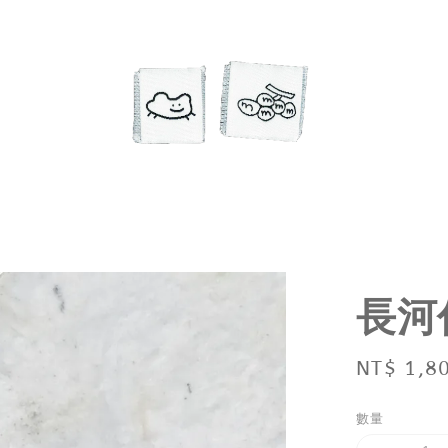
長河
Regular
NT$ 1,8
price
數量