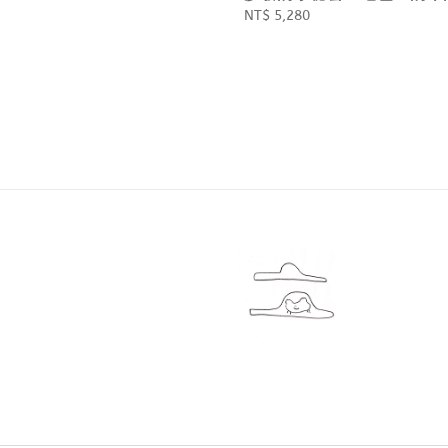
Regular
NT$ 5,280
price