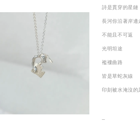
詩是貫穿的星鏈
長河你沿著岸邊
不能且不可返
光明坦途
襤褸曲路
皆是草蛇灰線
印刻被水淹沒的
_