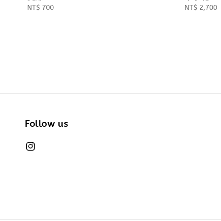
Regular
NT$ 700
Regular
NT$ 2,700
price
price
Follow us