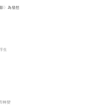
之影〉為發想
浮生
而轉變