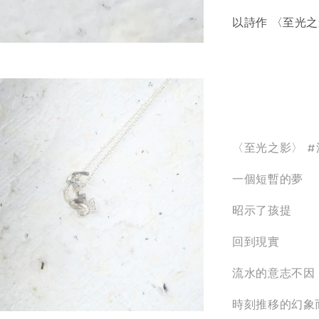
以詩作 〈至光
〈至光之影〉 #
一個短暫的夢
昭示了孩提
回到現實
流水的意志不因
時刻推移的幻象