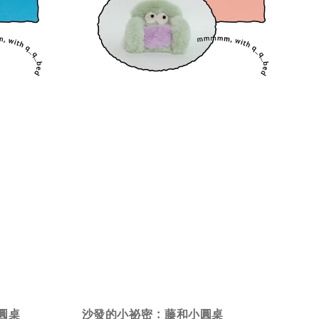
圓桌
沙發的小祕密 : 藤和小圓桌