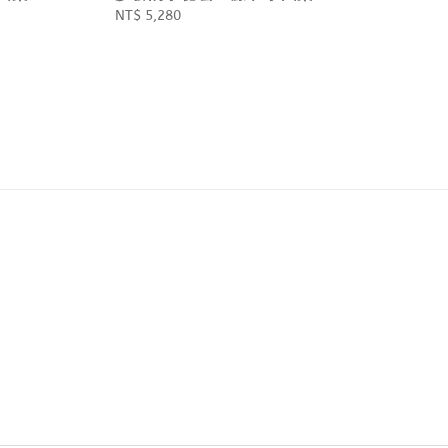
Regular
NT$ 5,280
price