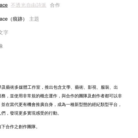
race
不透光自由詩派
合作
的Trace（痕跡）
主題
文字
像
e作為文學及藝術多媒體工作室，推出包含文學、藝術、影視、服裝、出
服務，並使用非常規的概念運作，與合作的團隊及創作者都可以非
，並在當代更有機會推廣自身，成為一種新型態的經紀類型平台，
人們，發現更多實現感受的行動。
旗下合作之創作團隊。