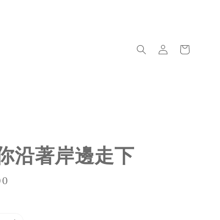
你沿著岸邊走下
00