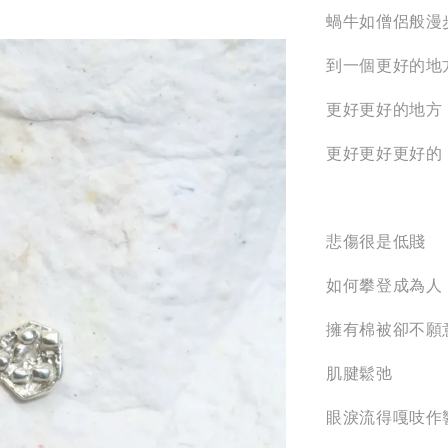
蝸牛如僧侶般漫
到一個更好的地
更好更好的地方
更好更好更好的
悲傷很是低賤
如何攀登成為人
擁有棉被卻不願
肌腱鬆弛
眼淚流得嘎吱作