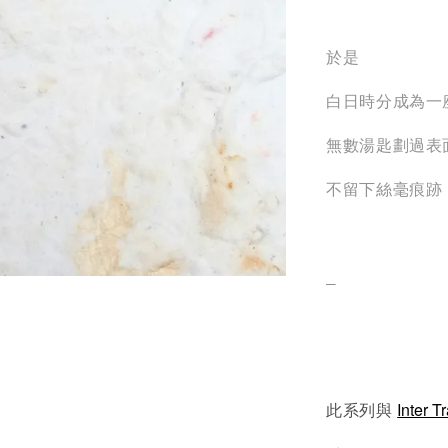
於是
白日時分成為一
無數湯匙劃過表
不留下絲毫痕跡
_
Inter T
此系列與