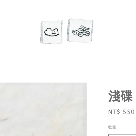
淺碟
Regular
NT$ 550
price
數量