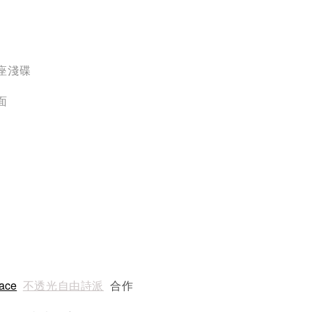
座淺碟
面
race
不透光自由詩派
合作