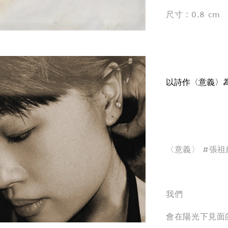
尺寸 : 0.8 cm
以詩作〈意義〉
〈意義〉 #張祖
我們
會在陽光下見面